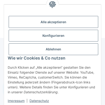
Diese AGB wurden für den Entwicklungsshop von
techneo.berlin erstellt und sind vor produktivem Einsatz
rechtlich zu prüfen.
Alle akzeptieren
Konfigurieren
Ablehnen
Informationen
Wie wir Cookies & Co nutzen
Durch Klicken auf „Alle akzeptieren“ gestatten Sie den
Gesetzliche Informationen
Einsatz folgender Dienste auf unserer Website: YouTube,
Vimeo, ReCaptcha, customerSwitch. Sie können die
Einstellung jederzeit ändern (Fingerabdruck-Icon links
unten). Weitere Details finden Sie unter
Konfigurieren
und
Widerruf einreichen
in unserer
Datenschutzerklärung
.
Impressum
|
Datenschutz
* Alle Preise inkl. gesetzlicher USt., zzgl.
Versand