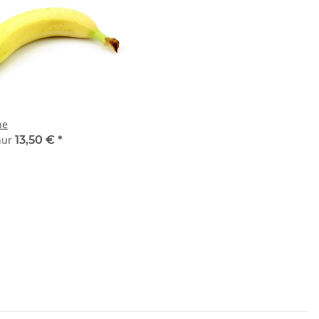
ne
 nur
13,50 €
*