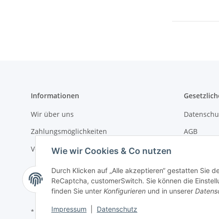
Informationen
Gesetzlich
Wir über uns
Datenschu
Zahlungsmöglichkeiten
AGB
Versandinformationen
Sitemap
Wie wir Cookies & Co nutzen
Impressu
Durch Klicken auf „Alle akzeptieren“ gestatten Sie 
ReCaptcha, customerSwitch. Sie können die Einstellu
Widerrufs
finden Sie unter
Konfigurieren
und in unserer
Datens
Impressum
|
Datenschutz
* Alle Preise inkl. gesetzlicher USt., zzgl.
Versand