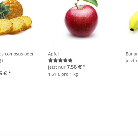
as comosus oder
Apfel
Bana
s)
jetzt
jetzt nur
7,56 €
*
25 €
*
1,51 € pro 1 kg
g