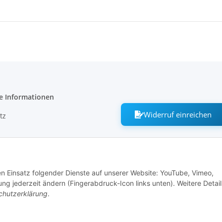
e Informationen
Widerruf einreichen
tz
m
den Einsatz folgender Dienste auf unserer Website: YouTube, Vimeo,
ng jederzeit ändern (Fingerabdruck-Icon links unten). Weitere Detail
recht
chutzerklärung
.