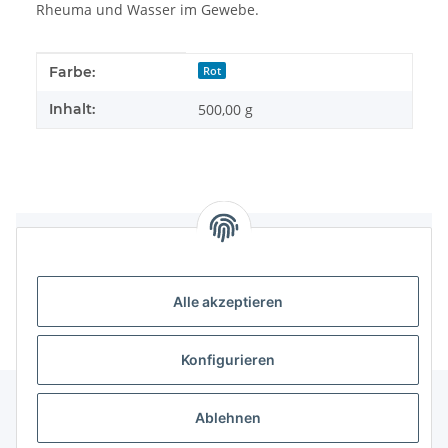
Rheuma und Wasser im Gewebe.
Produkteigenschaft
Wert
Farbe:
Rot
Inhalt:
500,00 g
Bewertungen
Alle akzeptieren
Konfigurieren
Ablehnen
Informationen